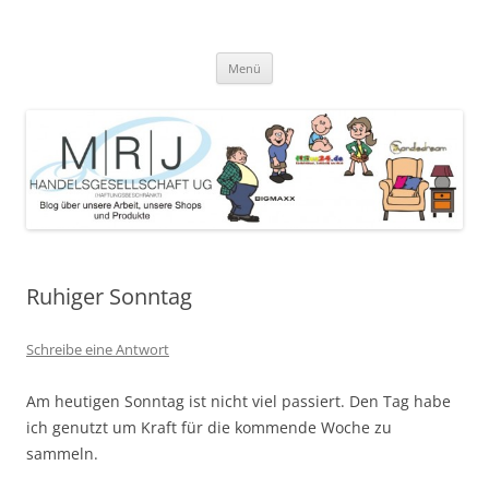
Zum
Inhalt
MRJ Handelsgesellschaft Weblog
springen
Blog über die Arbeit der MRJ Handelsgesellschaft, deren Shops und
angebotene Produkte
Menü
Ruhiger Sonntag
Schreibe eine Antwort
Am heutigen Sonntag ist nicht viel passiert. Den Tag habe
ich genutzt um Kraft für die kommende Woche zu
sammeln.