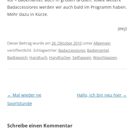
Badaccessiores werden wir auch bald im Programm haben.
Mehr dazu in Kürze.
(mrj)
Dieser Beitrag wurde am
26. Oktober 2010
unter
Allgemein
veröffentlicht. Schlagwörter:
Badaccessiores
,
Bademäntel
,
Badteppich
,
Handtuch
,
Handtücher
,
Seiflappen
,
Waschlappen
.
Beitragsnavigation
←
Mal wieder ne
Hallo, ich bin neu hier
→
Sportstunde
Schreibe einen Kommentar