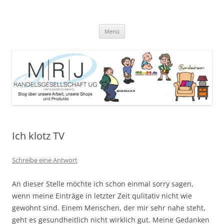
Zum
Inhalt
MRJ Handelsgesellschaft Weblog
springen
Blog über die Arbeit der MRJ Handelsgesellschaft, deren Shops und
angebotene Produkte
Menü
Ich klotz TV
Schreibe eine Antwort
An dieser Stelle möchte ich schon einmal sorry sagen,
wenn meine Einträge in letzter Zeit qulitativ nicht wie
gewohnt sind. Einem Menschen, der mir sehr nahe steht,
geht es gesundheitlich nicht wirklich gut. Meine Gedanken