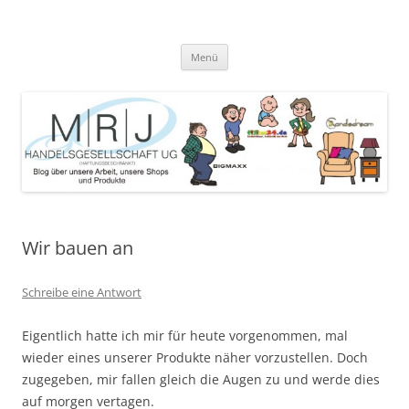
Zum
Inhalt
MRJ Handelsgesellschaft Weblog
springen
Blog über die Arbeit der MRJ Handelsgesellschaft, deren Shops und
angebotene Produkte
Menü
Wir bauen an
Schreibe eine Antwort
Eigentlich hatte ich mir für heute vorgenommen, mal
wieder eines unserer Produkte näher vorzustellen. Doch
zugegeben, mir fallen gleich die Augen zu und werde dies
auf morgen vertagen.