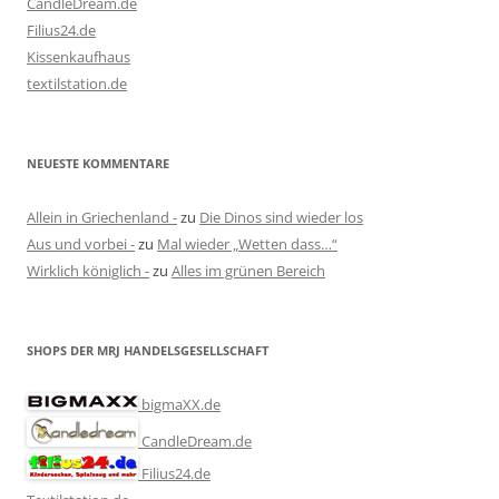
CandleDream.de
Filius24.de
Kissenkaufhaus
textilstation.de
NEUESTE KOMMENTARE
Allein in Griechenland -
zu
Die Dinos sind wieder los
Aus und vorbei -
zu
Mal wieder „Wetten dass…“
Wirklich königlich -
zu
Alles im grünen Bereich
SHOPS DER MRJ HANDELSGESELLSCHAFT
bigmaXX.de
CandleDream.de
Filius24.de