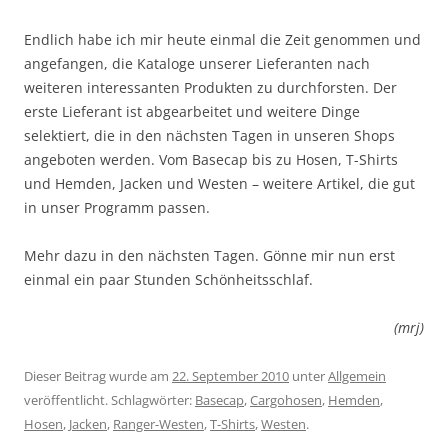
Endlich habe ich mir heute einmal die Zeit genommen und
angefangen, die Kataloge unserer Lieferanten nach
weiteren interessanten Produkten zu durchforsten. Der
erste Lieferant ist abgearbeitet und weitere Dinge
selektiert, die in den nächsten Tagen in unseren Shops
angeboten werden. Vom Basecap bis zu Hosen, T-Shirts
und Hemden, Jacken und Westen – weitere Artikel, die gut
in unser Programm passen.
Mehr dazu in den nächsten Tagen. Gönne mir nun erst
einmal ein paar Stunden Schönheitsschlaf.
(mrj)
Dieser Beitrag wurde am
22. September 2010
unter
Allgemein
veröffentlicht. Schlagwörter:
Basecap
,
Cargohosen
,
Hemden
,
Hosen
,
Jacken
,
Ranger-Westen
,
T-Shirts
,
Westen
.