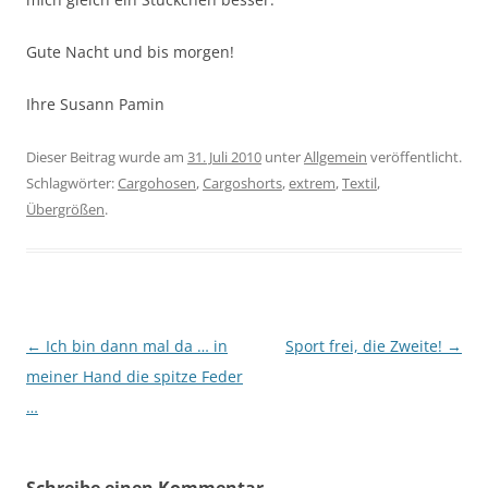
Gute Nacht und bis morgen!
Ihre Susann Pamin
Dieser Beitrag wurde am
31. Juli 2010
unter
Allgemein
veröffentlicht.
Schlagwörter:
Cargohosen
,
Cargoshorts
,
extrem
,
Textil
,
Übergrößen
.
Beitragsnavigation
←
Ich bin dann mal da … in
Sport frei, die Zweite!
→
meiner Hand die spitze Feder
…
Schreibe einen Kommentar