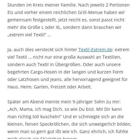
Stunden im Kreis meiner Familie. Nach jeweils 2 Portionen
Eis und vorher einem reichlichen Grill-Menue haben wir
gemeinsam festgestellt, jetzt reicht es, sonst passt nicht
mehr die Größe L oder XL, sondern dann brauchen wir
„extrem viel Textil“ …
Ja, auch dies versteckt sich hinter
Textil-Extrem.de
: extrem
viel Textil … nicht nur eine große Auswahl an Textilien,
sondern auch Textil in Übergrößen. Oder auch unsere
begehrten Cargo-Hosen in der langen und kurzen Form
oder Latzhosen und Jeans, alle hervorragend geeignet für
Haus, Heim, Garten, Freizeit oder Arbeit.
Später am Abend meinte mein 9-jähriger Sohn zu mir:
„Ach, Mama, ich mag Dich, so wie Du bist. Mit Dir kann
man richtig toll kuscheln!“ Und er schmiegte sich an die
kleinen, feinen Speckröllchen, die sich unweigerlich bilden,
wenn man so gern gut ißt wie ich. Ganz ehrlich, ich fühlte
mich gleich ein Stückchen besser.