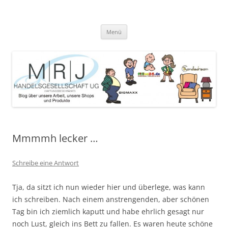
Zum
Inhalt
MRJ Handelsgesellschaft Weblog
springen
Blog über die Arbeit der MRJ Handelsgesellschaft, deren Shops und
angebotene Produkte
Menü
Mmmmh lecker …
Schreibe eine Antwort
Tja, da sitzt ich nun wieder hier und überlege, was kann
ich schreiben. Nach einem anstrengenden, aber schönen
Tag bin ich ziemlich kaputt und habe ehrlich gesagt nur
noch Lust, gleich ins Bett zu fallen. Es waren heute schöne