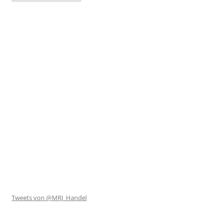
Tweets von @MRJ_Handel