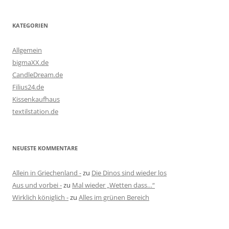
KATEGORIEN
Allgemein
bigmaXX.de
CandleDream.de
Filius24.de
Kissenkaufhaus
textilstation.de
NEUESTE KOMMENTARE
Allein in Griechenland -
zu
Die Dinos sind wieder los
Aus und vorbei -
zu
Mal wieder „Wetten dass…“
Wirklich königlich -
zu
Alles im grünen Bereich