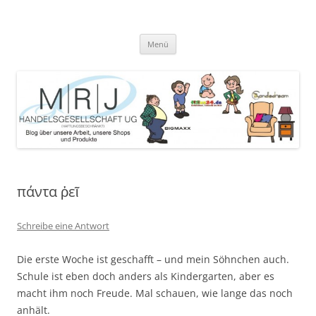
Zum
Inhalt
MRJ Handelsgesellschaft Weblog
springen
Blog über die Arbeit der MRJ Handelsgesellschaft, deren Shops und
angebotene Produkte
Menü
πάντα ῥεῖ
Schreibe eine Antwort
Die erste Woche ist geschafft – und mein Söhnchen auch.
Schule ist eben doch anders als Kindergarten, aber es
macht ihm noch Freude. Mal schauen, wie lange das noch
anhält.