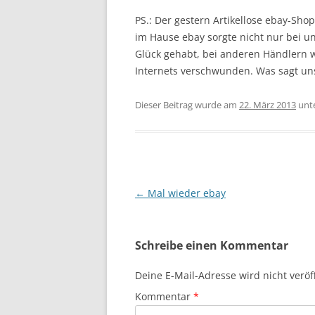
PS.: Der gestern Artikellose ebay-Sho
im Hause ebay sorgte nicht nur bei u
Glück gehabt, bei anderen Händlern w
Internets verschwunden. Was sagt uns
Dieser Beitrag wurde am
22. März 2013
unt
Beitragsnavigation
←
Mal wieder ebay
Schreibe einen Kommentar
Deine E-Mail-Adresse wird nicht veröff
Kommentar
*