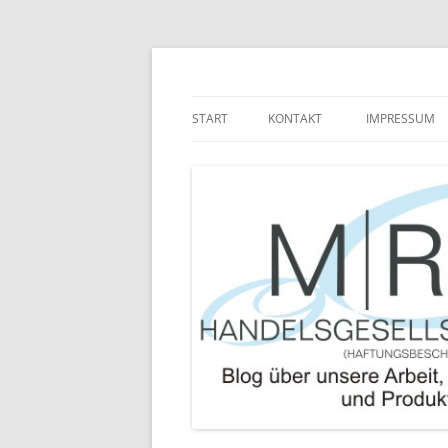
Zum
Inhalt
springen
Blog über die Arbeit der MRJ Handelsgesel
MRJ Handelsgesells
START
KONTAKT
IMPRESSUM