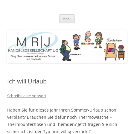
Zum
Inhalt
MRJ Handelsgesellschaft Weblog
springen
Blog über die Arbeit der MRJ Handelsgesellschaft, deren Shops und
angebotene Produkte
Menü
Ich will Urlaub
Schreibe eine Antwort
Haben Sie für dieses Jahr Ihren Sommer-Urlaub schon
verplant? Brauchen Sie dafür noch Thermowäsche –
Thermounterhosen und -hemden? Jetzt fragen Sie sich
sicherlich, ist der Typ nun völlig verrückt?