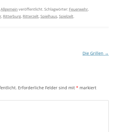
r
Allgemein
veröffentlicht. Schlagwörter:
Feuerwehr
,
r
,
Ritterburg
,
Ritterzelt
,
Spielhaus
,
Spielzelt
.
Die Grillen
→
entlicht.
Erforderliche Felder sind mit
*
markiert