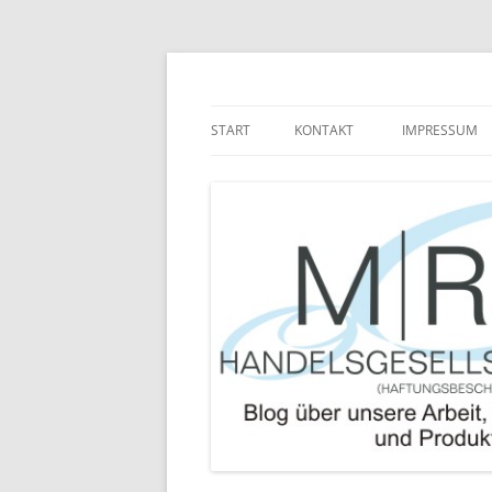
Zum
Inhalt
springen
Blog über die Arbeit der MRJ Handelsgesel
MRJ Handelsgesells
START
KONTAKT
IMPRESSUM