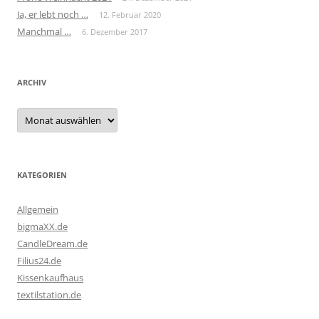
Ja, er lebt noch …
12. Februar 2020
Manchmal …
6. Dezember 2017
ARCHIV
Archiv
KATEGORIEN
Allgemein
bigmaXX.de
CandleDream.de
Filius24.de
Kissenkaufhaus
textilstation.de