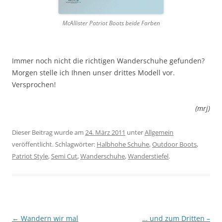
McAllister Patriot Boots beide Farben
Immer noch nicht die richtigen Wanderschuhe gefunden?
Morgen stelle ich Ihnen unser drittes Modell vor.
Versprochen!
(mrj)
Dieser Beitrag wurde am
24. März 2011
unter
Allgemein
veröffentlicht. Schlagwörter:
Halbhohe Schuhe
,
Outdoor Boots
,
Patriot Style
,
Semi Cut
,
Wanderschuhe
,
Wanderstiefel
.
Beitragsnavigation
←
Wandern wir mal
… und zum Dritten –