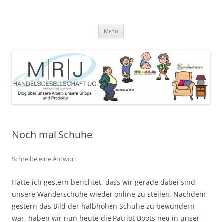
Zum
Inhalt
MRJ Handelsgesellschaft Weblog
springen
Blog über die Arbeit der MRJ Handelsgesellschaft, deren Shops und
angebotene Produkte
Menü
Noch mal Schuhe
Schreibe eine Antwort
Hatte ich gestern berichtet, dass wir gerade dabei sind,
unsere Wanderschuhe wieder online zu stellen. Nachdem
gestern das Bild der halbhohen Schuhe zu bewundern
war, haben wir nun heute die Patriot Boots neu in unser