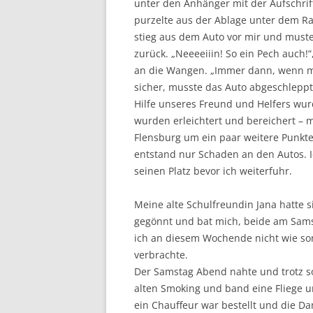
unter den Anhänger mit der Aufschrift
purzelte aus der Ablage unter dem Ra
stieg aus dem Auto vor mir und must
zurück. „Neeeeiiin! So ein Pech auch!
an die Wangen. „Immer dann, wenn man
sicher, musste das Auto abgeschleppt
Hilfe unseres Freund und Helfers wur
wurden erleichtert und bereichert –
Flensburg um ein paar weitere Punkt
entstand nur Schaden an den Autos. I
seinen Platz bevor ich weiterfuhr.
Meine alte Schulfreundin Jana hatte s
gegönnt und bat mich, beide am Sams
ich an diesem Wochende nicht wie son
verbrachte.
Der Samstag Abend nahte und trotz s
alten Smoking und band eine Fliege um
ein Chauffeur war bestellt und die 