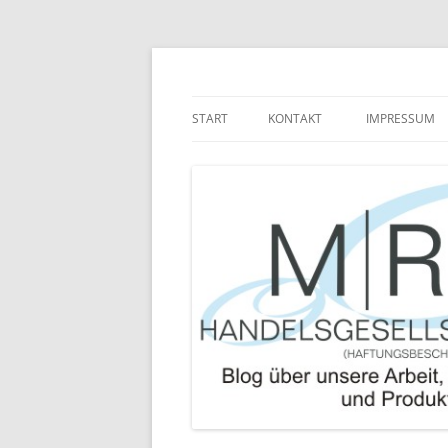
Zum
Inhalt
springen
Blog über die Arbeit der MRJ Handelsgesel
MRJ Handelsgesells
START
KONTAKT
IMPRESSUM