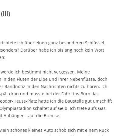
III)
ichtete ich über einen ganz besonderen Schlüssel.
esonders? Darüber habe ich bislang noch kein Wort
en:
, werde ich bestimmt nicht vergessen. Meine
in den Fluten der Elbe und ihrer Nebenflüsse, doch
er Randnotiz in den Nachrichten nichts zu hören. Ich
pät dran und musste bei der Fahrt ins Büro das
odor-Heuss-Platz hatte ich die Baustelle gut umschifft
Olympiastadion schaltet auf Gelb. Ich trete aufs Gas
t Anhänger – auf die Bremse.
h. Mein schönes kleines Auto schob sich mit einem Ruck