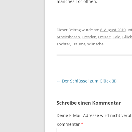
manches Tor öffnen.
Dieser Beitrag wurde am
8. August 2010
un
Arbeitshosen
,
Dresden
,
Freizeit
,
Geld
,
Glück
Tochter
,
Träume
,
Wünsche
.
Beitragsnavigation
←
Der Schlüssel zum Glück (II)
Schreibe einen Kommentar
Deine E-Mail-Adresse wird nicht veröff
Kommentar
*