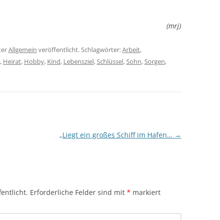
(mrj)
ter
Allgemein
veröffentlicht. Schlagwörter:
Arbeit
,
,
Heirat
,
Hobby
,
Kind
,
Lebensziel
,
Schlüssel
,
Sohn
,
Sorgen
,
„Liegt ein großes Schiff im Hafen…
→
entlicht.
Erforderliche Felder sind mit
*
markiert