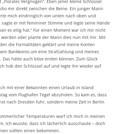
 „Florales Vergnügen“. Eben jener kleine Schlüssel
dio mir direkt zwischen die Beine. Ein junger Mann
erte mich eindringlich von unten nach oben und
“, sagte er mit femininer Stimme und legte seine Hände
 es eilig hat.“ Für einen Moment war ich mir nicht
 werden oder plante der Mann dies nun mit mir. Mit
den die Formalitäten geklärt und meine Konten
 mein Bankkonto um eine Strafzahlung und meines
e. Das hätte auch böse enden können. Zum Glück
ch hob den Schlüssel auf und legte ihn wieder auf
ich mit einer Bekannten einen Urlaub in Island
tag vom Flughafen Tegel abzuholen. So kam es, dass
st nach Dresden fuhr, sondern meine Zeit in Berlin
ommerlicher Temperaturen warf ich mich in meinen
. Ich wusste, dass ich lächerlich ausschaute – doch
Damen sollten einen bekommen.